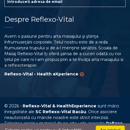
Despre Reflexo-Vital
Avem o pasiune pentru arta masajului şi ştiinţa
înfrumuseţării corporale. Țelul nostru este de a reda
frumuseţea trupului și de a-l menţine sănătos. Scoala de
Masaj Reflexo-Vital îţi oferă şansa de a cuceri odată cu noi
ţelul pe care ni l-am propus prin a te învăţa arta masajului si
a reflexoterapiei.
Reflexo-Vital - Health eXperience
© 2026 -
Reflexo-Vital & HealthExperience
sunt mărci
înregistrate ale
SC Reflexo-Vital Bacău
. Orice asociere
neautorizată cu mărcile noastre este strict interzisă.
Folosirea oricărui material de pe site-urile asociate
Reflexo-
Vital Bacău
, fără un acord prealabil, este strict interzisă.