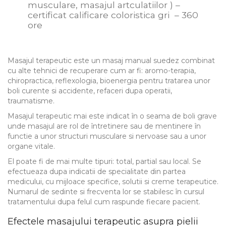
musculare, masajul artculatiilor ) –
certificat calificare coloristica gri – 360
ore
Masajul terapeutic este un masaj manual suedez combinat
cu alte tehnici de recuperare cum ar fi: aromo-terapia,
chiropractica, reflexologia, bioenergia pentru tratarea unor
boli curente si accidente, refaceri dupa operatii,
traumatisme.
Masajul terapeutic mai este indicat în o seama de boli grave
unde masajul are rol de întretinere sau de mentinere în
functie a unor structuri musculare si nervoase sau a unor
organe vitale.
El poate fi de mai multe tipuri: total, partial sau local. Se
efectueaza dupa indicatii de specialitate din partea
medicului, cu mijloace specifice, solutii si creme terapeutice.
Numarul de sedinte si frecventa lor se stabilesc în cursul
tratamentului dupa felul cum raspunde fiecare pacient.
Efectele masajului terapeutic asupra pielii