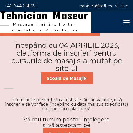
+40 744 661 651
cabinet@reflexo-vital.ro
Tehnician Maseur
To
Massage Training Portal
nav
International Acreditation
Începând cu 04 APRILIE 2023,
platforma de înscrieri pentru
cursurile de masaj s-a mutat pe
site-ul
Școala de Masaj
Informațiile prezente în acest site rămân valabile, însă
înscrierile se vor face (începând cu data mai sus specificată)
doar pe noua platformă!
Vă mulțumim pentru înțelegere
și vă așteptăm pe