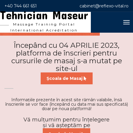
+40 744 661 651
cabinet@reflexo-vital.ro
Tehnician Maseur
To
Massage Training Portal
nav
International Acreditation
Începând cu 04 APRILIE 2023,
platforma de înscrieri pentru
cursurile de masaj s-a mutat pe
site-ul
Școala de Masaj
Informațiile prezente în acest site rămân valabile, însă
înscrierile se vor face (începând cu data mai sus specificată)
doar pe noua platformă!
Vă mulțumim pentru înțelegere
și vă așteptăm pe