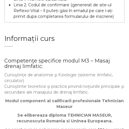
Linia 2: Codul de confirmare (genererat de site-ul
Reflexo-Vital – îl puteți găsi în emailul pe care l-ați
primit dupa completarea formularului de inscriere)
Informații curs
Competenţe specifice modul M3 – Masaj
drenaj limfatic:
Cunoştinţe de anatomie şi fiziologie (sisteme: limfatic,
circulator)
Cunoştinte teoretice şi practice privind noţiunile principale şi
secundare ale masajului de drenaj limfatic.
Modul component al calificarii profesionale Tehnician
Maseur
Se elibereaza diploma TEHNICIAN MASEUR,
recunoscuta Romania si Uninea Europeana.