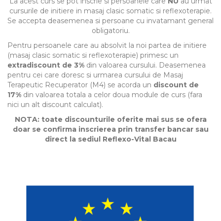
La acest curs se pot inscrie si persoanele care
NU
au urmat
cursurile de initiere in masaj clasic somatic si reflexoterapie.
Se accepta deasemenea si persoane cu invatamant general
obligatoriu.
Pentru persoanele care au absolvit la noi partea de initiere
(masaj clasic somatic si reflexoterapie) primesc un
extradiscount de 3%
din valoarea cursului. Deasemenea
pentru cei care doresc si urmarea cursului de Masaj
Terapeutic Recuperator (M4) se acorda un
discount de
17%
din valoarea totala a celor doua module de curs (fara
nici un alt discount calculat).
NOTA: toate discounturile oferite mai sus se ofera
doar se confirma inscrierea prin transfer bancar sau
direct la sediul Reflexo-Vital Bacau