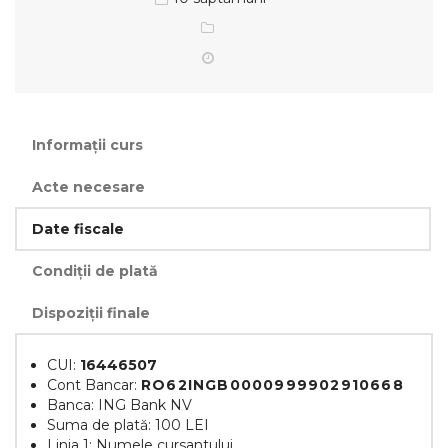
Informații curs
Acte necesare
Date fiscale
Condiții de plată
Dispoziții finale
CUI:
16446507
Cont Bancar:
RO62INGB0000999902910668
Banca: ING Bank NV
Suma de plată: 100 LEI
Linia 1: Numele cursantului