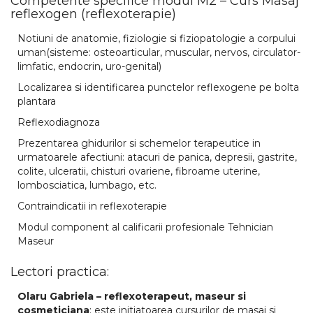
Competente specifice modul M2 – Curs Masaj
reflexogen (reflexoterapie)
Notiuni de anatomie, fiziologie si fiziopatologie a corpului
uman(sisteme: osteoarticular, muscular, nervos, circulator-
limfatic, endocrin, uro-genital)
Localizarea si identificarea punctelor reflexogene pe bolta
plantara
Reflexodiagnoza
Prezentarea ghidurilor si schemelor terapeutice in
urmatoarele afectiuni: atacuri de panica, depresii, gastrite,
colite, ulceratii, chisturi ovariene, fibroame uterine,
lombosciatica, lumbago, etc.
Contraindicatii in reflexoterapie
Modul component al calificarii profesionale Tehnician
Maseur
Lectori practica:
Olaru Gabriela – reflexoterapeut, maseur si
cosmeticiana
: este initiatoarea cursurilor de masaj si