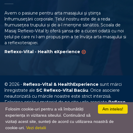
Avem o pasiune pentru arta masajului şi ştiinţa
înfrumuseţării corporale. Țelul nostru este de a reda
frumuseţea trupului și de a-l menţine sănătos. Scoala de
Masaj Reflexo-Vital îţi oferă şansa de a cuceri odată cu noi
ţelul pe care ni l-am propus prin a te învăţa arta masajului si
a reflexoterapiei.
Reflexo-Vital - Health eXperience
© 2026 -
Reflexo-Vital & HealthExperience
sunt mărci
înregistrate ale
SC Reflexo-Vital Bacău
. Orice asociere
neautorizată cu mărcile noastre este strict interzisă.
Folosirea oricărui material de pe site-urile asociate
Reflexo-
Vital Bacău
, fără un acord prealabil, este strict interzisă.
Folosim cookie-uri pentru a vă îmbunătăți
Am inteles!
experiența in vizitarea siteului. Continuând să
Reflexo-Vital Network
:
www.reflexo-vital.ro
,
www.scoala-
vizitați acest site, sunteți de acord cu utilizarea noastră de
masaj.ro
,
www.tehnician-maseur.ro
cookie-uri.
Vezi detalii