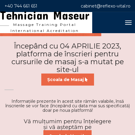
+40 744 661 651
cabinet@reflexo-vital.ro
Tehnician Maseur
To
Massage Training Portal
nav
International Acreditation
Începând cu 04 APRILIE 2023,
platforma de înscrieri pentru
cursurile de masaj s-a mutat pe
site-ul
Școala de Masaj
Informațiile prezente în acest site rămân valabile, însă
înscrierile se vor face (începând cu data mai sus specificată)
doar pe noua platformă!
Vă mulțumim pentru înțelegere
și vă așteptăm pe