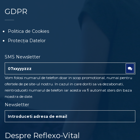
Imbunatatirea circulatiei
si a fluxului limfatic.
GDPR
Intarirea imunitatii:
“Mai bine sa previi decat sa tratezi”.
Metoda de
destresare
si reducere a anxietatii.
Politica de Cookies
Piele sanatoasa,
tonifiata, ferma.
Protecția Datelor
Combaterea celulitei.
Plus de energie
si buna dispozitie.
SMS Newsletter
Capacitate sporita de
concentrar
Diminuarea problemelor de spate, musculare,
etc.
Vom folosi numarul de telefon doar in scop promotional, numai pentru
Remediu dupa efort
sau perioade de covalescenta.
ofertele de pe site-ul nostru. In cazul in care doriti sa va dezabonati,
reintroduceti numarul de telefon iar acesta va fi automat sters din baza
Imbunatatirea semnificativa a calitatii vietii si a somnului.
noastra de date.
Cresterea
tonusului fizic si psihic.
Newsletter
Despre Reflexo-Vital