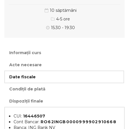
10 săptămâni
4-5 ore
15:30 - 19:30
Informații curs
Acte necesare
Date fiscale
Condiții de plată
Dispoziții finale
CUI:
16446507
Cont Bancar:
RO62INGB0000999902910668
Banca: ING Bank NV