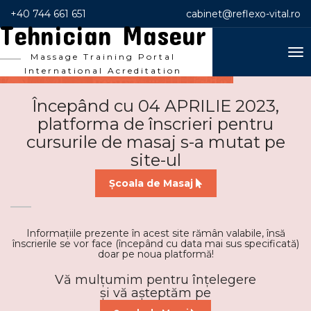
+40 744 661 651
cabinet@reflexo-vital.ro
Tehnician Maseur
To
Massage Training Portal
nav
International Acreditation
Începând cu 04 APRILIE 2023,
platforma de înscrieri pentru
cursurile de masaj s-a mutat pe
site-ul
Școala de Masaj
Informațiile prezente în acest site rămân valabile, însă
înscrierile se vor face (începând cu data mai sus specificată)
doar pe noua platformă!
Vă mulțumim pentru înțelegere
și vă așteptăm pe