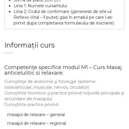
Suma de plată: 200 LEI
Linia 1: Numele cursantului
Linia 2: Codul de confirmare (genererat de site-ul
Reflexo-Vital – îl puteți găsi în emailul pe care l-ați
primit dupa completarea formularului de inscriere)
Informații curs
Competenţe specifice modul M1 – Curs Masaj
anticelulitic si relaxare:
Cunoştinţe de anatomie şi fiziologie (sisteme:
osteoarticular, muscular, nervos, circulator)
Cunoştinte teoretice şi practice privind noţiunile principale şi
secundare ale masajului
Cunoştinte practice privind:
masajul de relaxare – general
masajul de relaxare – regional