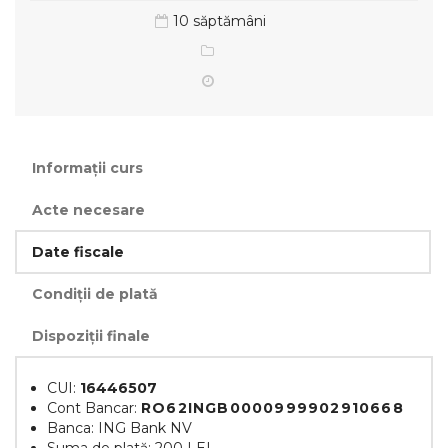
10 săptămâni
Informații curs
Acte necesare
Date fiscale
Condiții de plată
Dispoziții finale
CUI:
16446507
Cont Bancar:
RO62INGB0000999902910668
Banca: ING Bank NV