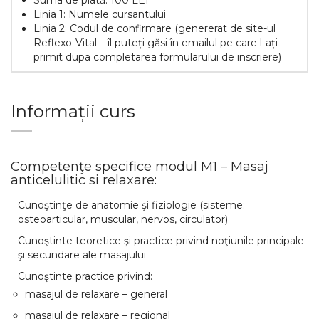
Suma de plată: 100 LEI
Linia 1: Numele cursantului
Linia 2: Codul de confirmare (genererat de site-ul
Reflexo-Vital – îl puteți găsi în emailul pe care l-ați
primit dupa completarea formularului de inscriere)
Informații curs
Competenţe specifice modul M1 – Masaj
anticelulitic si relaxare:
Cunoştinţe de anatomie şi fiziologie (sisteme:
osteoarticular, muscular, nervos, circulator)
Cunoştinte teoretice şi practice privind noţiunile principale
şi secundare ale masajului
Cunoştinte practice privind:
masajul de relaxare – general
masajul de relaxare – regional