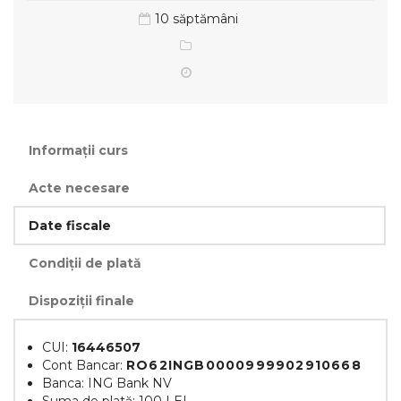
10 săptămâni
Informații curs
Acte necesare
Date fiscale
Condiții de plată
Dispoziții finale
CUI:
16446507
Cont Bancar:
RO62INGB0000999902910668
Banca: ING Bank NV