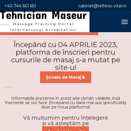
+40 744 661 651
cabinet@reflexo-vital.ro
Tehnician Maseur
To
Massage Training Portal
nav
International Acreditation
Începând cu 04 APRILIE 2023,
platforma de înscrieri pentru
cursurile de masaj s-a mutat pe
site-ul
Școala de Masaj
Informațiile prezente în acest site rămân valabile, însă
înscrierile se vor face (începând cu data mai sus specificată)
doar pe noua platformă!
Vă mulțumim pentru înțelegere
și vă așteptăm pe